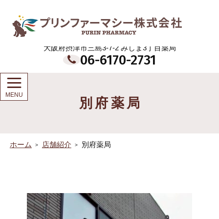
メ
イ
プリンファーマシー株式会社
ン
コ
ン
大阪府摂津市三島3-7-2 みしま3丁目薬局
テ
06-6170-2731
ン
ツ
別府薬局
ホーム
店舗紹介
別府薬局